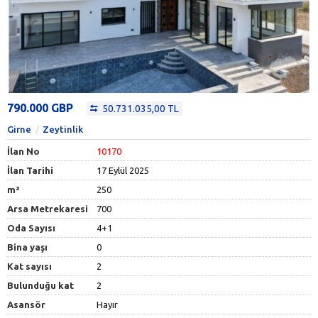
790.000 GBP
50.731.035,00 TL
Girne
Zeytinlik
İlan No
10170
İlan Tarihi
17 Eylül 2025
m²
250
Arsa Metrekaresi
700
Oda Sayısı
4+1
Bina yaşı
0
Kat sayısı
2
Bulunduğu kat
2
Asansör
Hayır