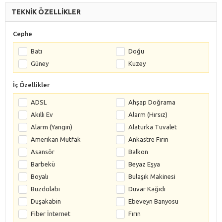
TEKNİK ÖZELLİKLER
Cephe
Batı
Doğu
Güney
Kuzey
İç Özellikler
ADSL
Ahşap Doğrama
Akıllı Ev
Alarm (Hırsız)
Alarm (Yangın)
Alaturka Tuvalet
Amerikan Mutfak
Ankastre Fırın
Asansör
Balkon
Barbekü
Beyaz Eşya
Boyalı
Bulaşık Makinesi
Buzdolabı
Duvar Kağıdı
Duşakabin
Ebeveyn Banyosu
Fiber İnternet
Fırın