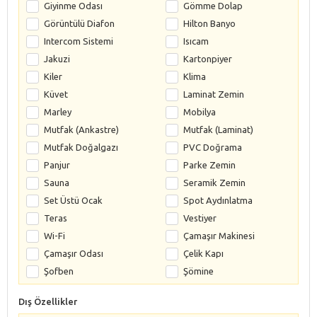
Giyinme Odası
Gömme Dolap
Görüntülü Diafon
Hilton Banyo
Intercom Sistemi
Isıcam
Jakuzi
Kartonpiyer
Kiler
Klima
Küvet
Laminat Zemin
Marley
Mobilya
Mutfak (Ankastre)
Mutfak (Laminat)
Mutfak Doğalgazı
PVC Doğrama
Panjur
Parke Zemin
Sauna
Seramik Zemin
Set Üstü Ocak
Spot Aydınlatma
Teras
Vestiyer
Wi-Fi
Çamaşır Makinesi
Çamaşır Odası
Çelik Kapı
Şofben
Şömine
Dış Özellikler