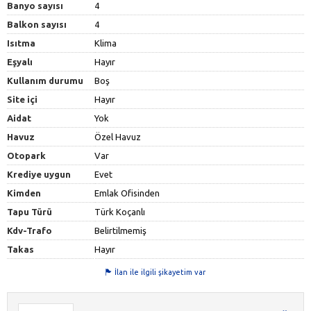
Banyo sayısı
4
Balkon sayısı
4
Isıtma
Klima
Eşyalı
Hayır
Kullanım durumu
Boş
Site içi
Hayır
Aidat
Yok
Havuz
Özel Havuz
Otopark
Var
Krediye uygun
Evet
Kimden
Emlak Ofisinden
Tapu Türü
Türk Koçanlı
Kdv-Trafo
Belirtilmemiş
Takas
Hayır
İlan ile ilgili şikayetim var