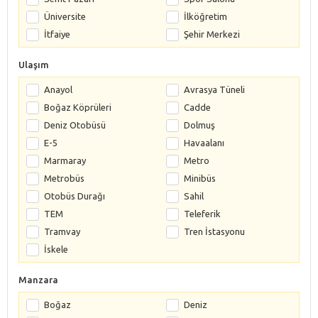
Üniversite
İlköğretim
İtfaiye
Şehir Merkezi
Ulaşım
Anayol
Avrasya Tüneli
Boğaz Köprüleri
Cadde
Deniz Otobüsü
Dolmuş
E-5
Havaalanı
Marmaray
Metro
Metrobüs
Minibüs
Otobüs Durağı
Sahil
TEM
Teleferik
Tramvay
Tren İstasyonu
İskele
Manzara
Boğaz
Deniz