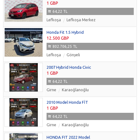
1 GBP
64,22 TL
Lefkoşa
Lefkoşa Merkez
Honda Fit 1.5 Hybrid
12.500 GBP
802.706,25 TL
Lefkoşa
Gönyeli
2007 Hybrid Honda Civic
1 GBP
64,22 TL
Girne
Karaoğlanoğlu
2010 Model Honda FİT
1 GBP
64,22 TL
Girne
Karaoğlanoğlu
HONDA FIT 2022 Model