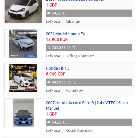
1 GBP
64,22 TL
Lefkoşa
Cihangir
2021 Model Honda Fit
13.900 EUR
763.887,01 TL
Lefkoşa
Lefkoşa Merkez
Honda Fit 1.3
6.900 GBP
443.093,85 TL
Lefkoşa
Hamitköy
2007 Honda Accord Euro R | 2.4 i-VTEC | 6 İleri
Manuel
1 GBP
64,22 TL
Lefkoşa
Küçük Kaymaklı