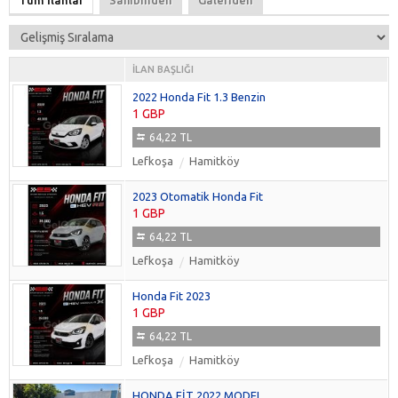
Tüm İlanlar
Sahibinden
Galeriden
Shuttle
(1)
Stream
(0)
Fit
(118)
İLAN BAŞLIĞI
Fit Aria
(0)
2022 Honda Fit 1.3 Benzin
Freed
(5)
1 GBP
Grace
(1)
64,22 TL
İnsight
(0)
Lefkoşa
Hamitköy
Logo
(0)
N-Box
(0)
2023 Otomatik Honda Fit
N-One
(2)
1 GBP
S660
(0)
64,22 TL
Stepwgn
(0)
Lefkoşa
Hamitköy
Honda Fit 2023
1 GBP
64,22 TL
Lefkoşa
Hamitköy
HONDA FİT 2022 MODEL