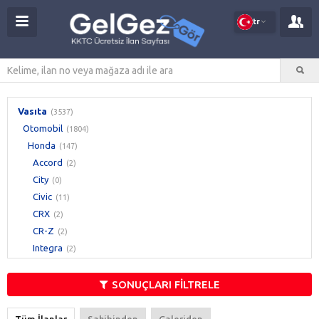
tr
Vasıta
(3537)
Otomobil
(1804)
Honda
(147)
Accord
(2)
City
(0)
Civic
(11)
CRX
(2)
CR-Z
(2)
Integra
(2)
Jazz
(1)
Legend
(0)
SONUÇLARI FİLTRELE
Prelude
(0)
S2000
(0)