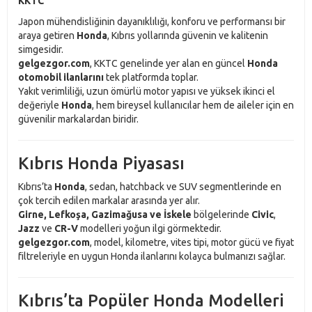
KKTC
Japon mühendisliğinin dayanıklılığı, konforu ve performansı bir
araya getiren
Honda
, Kıbrıs yollarında güvenin ve kalitenin
simgesidir.
gelgezgor.com
, KKTC genelinde yer alan en güncel
Honda
otomobil ilanlarını
tek platformda toplar.
Yakıt verimliliği, uzun ömürlü motor yapısı ve yüksek ikinci el
değeriyle
Honda
, hem bireysel kullanıcılar hem de aileler için en
güvenilir markalardan biridir.
Kıbrıs Honda Piyasası
Kıbrıs’ta
Honda
, sedan, hatchback ve SUV segmentlerinde en
çok tercih edilen markalar arasında yer alır.
Girne, Lefkoşa, Gazimağusa ve İskele
bölgelerinde
Civic
,
Jazz
ve
CR-V
modelleri yoğun ilgi görmektedir.
gelgezgor.com
, model, kilometre, vites tipi, motor gücü ve fiyat
filtreleriyle en uygun Honda ilanlarını kolayca bulmanızı sağlar.
Kıbrıs’ta Popüler Honda Modelleri