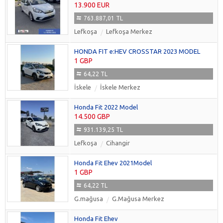
13.900 EUR
763.887,01 TL
Lefkoşa
Lefkoşa Merkez
HONDA FIT e:HEV CROSSTAR 2023 MODEL
1 GBP
64,22 TL
İskele
İskele Merkez
Honda Fit 2022 Model
14.500 GBP
931.139,25 TL
Lefkoşa
Cihangir
Honda Fit Ehev 2021Model
1 GBP
64,22 TL
G.mağusa
G.Mağusa Merkez
Honda Fit Ehev