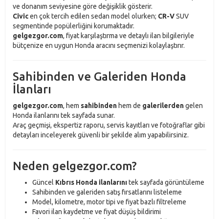
ve donanım seviyesine göre değişiklik gösterir.
Civic
en çok tercih edilen sedan model olurken;
CR-V
SUV
segmentinde popülerliğini korumaktadır.
gelgezgor.com
, fiyat karşılaştırma ve detaylı ilan bilgileriyle
bütçenize en uygun Honda aracını seçmenizi kolaylaştırır.
Sahibinden ve Galeriden Honda
İlanları
gelgezgor.com
, hem
sahibinden
hem de
galerilerden
gelen
Honda ilanlarını tek sayfada sunar.
Araç geçmişi, ekspertiz raporu, servis kayıtları ve fotoğraflar gibi
detayları inceleyerek güvenli bir şekilde alım yapabilirsiniz.
Neden gelgezgor.com?
Güncel
Kıbrıs Honda ilanlarını
tek sayfada görüntüleme
Sahibinden ve galeriden satış fırsatlarını listeleme
Model, kilometre, motor tipi ve fiyat bazlı filtreleme
Favori ilan kaydetme ve fiyat düşüş bildirimi