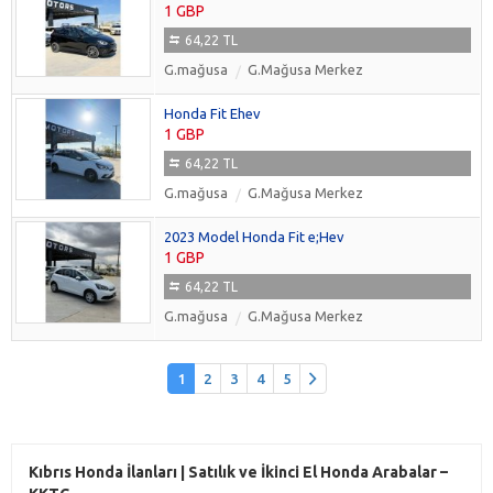
1 GBP
64,22 TL
G.mağusa
G.Mağusa Merkez
Honda Fit Ehev
1 GBP
64,22 TL
G.mağusa
G.Mağusa Merkez
2023 Model Honda Fit e;Hev
1 GBP
64,22 TL
G.mağusa
G.Mağusa Merkez
1
2
3
4
5
Kıbrıs Honda İlanları | Satılık ve İkinci El Honda Arabalar –