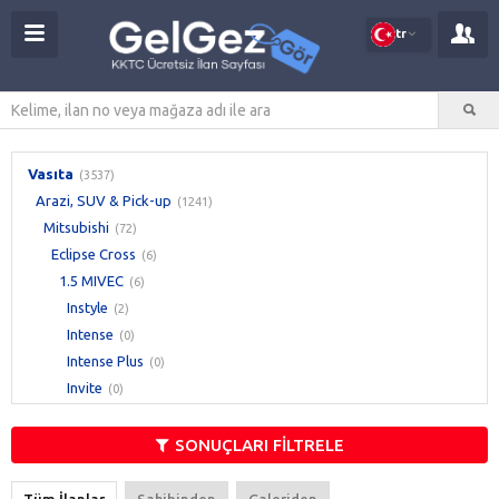
tr
Vasıta
(3537)
Arazi, SUV & Pick-up
(1241)
Mitsubishi
(72)
Eclipse Cross
(6)
1.5 MIVEC
(6)
Instyle
(2)
Intense
(0)
Intense Plus
(0)
Invite
(0)
Invite Sport
(0)
Diğer
(4)
SONUÇLARI FİLTRELE