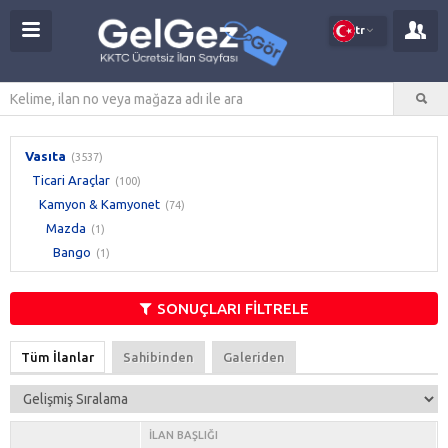
tr
Vasıta
(3537)
Ticari Araçlar
(100)
Kamyon & Kamyonet
(74)
Mazda
(1)
Bango
(1)
SONUÇLARI FİLTRELE
Tüm İlanlar
Sahibinden
Galeriden
İLAN BAŞLIĞI