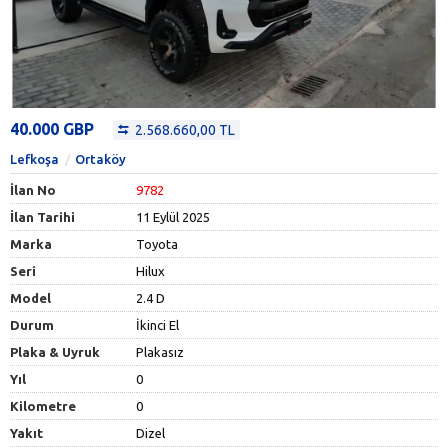
40.000 GBP
2.568.660,00 TL
Lefkoşa
Ortaköy
İlan No
9782
İlan Tarihi
11 Eylül 2025
Marka
Toyota
Seri
Hilux
Model
2.4 D
Durum
İkinci El
Plaka & Uyruk
Plakasız
Yıl
0
Kilometre
0
Yakıt
Dizel