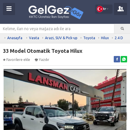
tr
Anasayfa
Vasıta
Arazi, SUV & Pick-up
Toyota
Hilux
2.4 D
33 Model Otomatik Toyota Hilux
Favorilere ekle
Yazdır