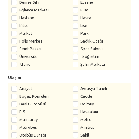
Denize Sıfır
Eczane
Eğlence Merkezi
Fuar
Hastane
Havra
Kilise
Lise
Market
Park
Polis Merkezi
Sağlık Ocağı
Semt Pazarı
Spor Salonu
Üniversite
İlköğretim
İtfaiye
Şehir Merkezi
Ulaşım
Anayol
Avrasya Tüneli
Boğaz Köprüleri
Cadde
Deniz Otobüsü
Dolmuş
E-5
Havaalanı
Marmaray
Metro
Metrobüs
Minibüs
Otobüs Durağı
Sahil