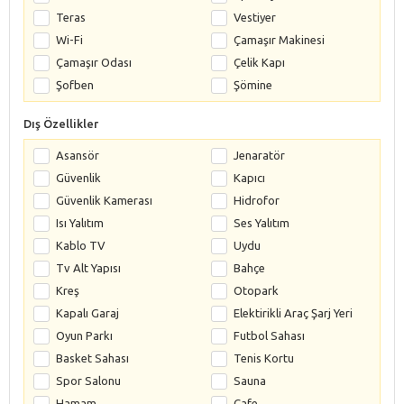
Teras
Vestiyer
Wi-Fi
Çamaşır Makinesi
Çamaşır Odası
Çelik Kapı
Şofben
Şömine
Dış Özellikler
Asansör
Jenaratör
Güvenlik
Kapıcı
Güvenlik Kamerası
Hidrofor
Isı Yalıtım
Ses Yalıtım
Kablo TV
Uydu
Tv Alt Yapısı
Bahçe
Kreş
Otopark
Kapalı Garaj
Elektirikli Araç Şarj Yeri
Oyun Parkı
Futbol Sahası
Basket Sahası
Tenis Kortu
Spor Salonu
Sauna
Hamam
Cafe