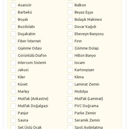
Asansör
Balkon
Barbekü
Beyaz Eşya
Boyalı
Bulaşık Makinesi
Buzdolabı
Duvar Kağıdı
Duşakabin
Ebeveyn Banyosu
Fiber İnternet
Fırın
Giyinme Odası
Gömme Dolap
Görüntülü Diafon
Hilton Banyo
Intercom Sistemi
Isıcam
Jakuzi
Kartonpiyer
Kiler
Klima
Küvet
Laminat Zemin
Marley
Mobilya
Mutfak (Ankastre)
Mutfak (Laminat)
Mutfak Doğalgazı
PVC Doğrama
Panjur
Parke Zemin
Sauna
Seramik Zemin
Set Üstü Ocak
Spot Aydınlatma