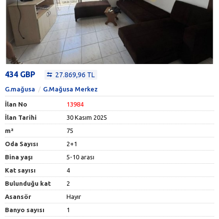
434 GBP
27.869,96 TL
G.mağusa
G.Mağusa Merkez
İlan No
13984
İlan Tarihi
30 Kasım 2025
m²
75
Oda Sayısı
2+1
Bina yaşı
5-10 arası
Kat sayısı
4
Bulunduğu kat
2
Asansör
Hayır
Banyo sayısı
1