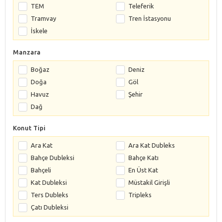
TEM
Teleferik
Tramvay
Tren İstasyonu
İskele
Manzara
Boğaz
Deniz
Doğa
Göl
Havuz
Şehir
Dağ
Konut Tipi
Ara Kat
Ara Kat Dubleks
Bahçe Dubleksi
Bahçe Katı
Bahçeli
En Üst Kat
Kat Dubleksi
Müstakil Girişli
Ters Dubleks
Tripleks
Çatı Dubleksi