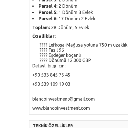
Parsel 4:
2 Dönüm
Parsel 5:
1 Dönüm 3 Evlek
Parsel 6:
17 Dönüm 2 Evlek
Toplam:
28 Dönüm, 5 Evlek
Özellikler:
???? Lefkoşa-Mağusa yoluna 750 m uzaklık
???? Fasıl 96
???? Eşdeğer koçanlı
???? Dönümü 12.000 GBP
Detaylı bilgi için:
+90 533 845 75 45
+90 539 109 19 03
blancoinvestment@gmail.com
www.blancoinvestment.com
TEKNİK ÖZELLİKLER