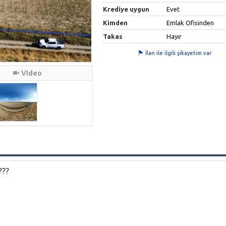
Krediye uygun
Evet
Kimden
Emlak Ofisinden
Takas
Hayır
İlan ile ilgili şikayetim var
Video
??️