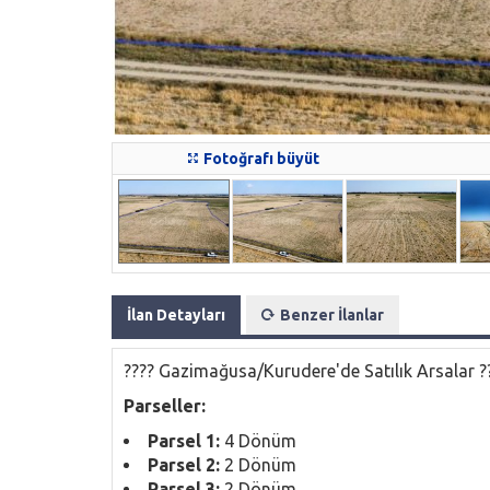
Fotoğrafı büyüt
İlan Detayları
Benzer İlanlar
????️ Gazimağusa/Kurudere'de Satılık Arsalar ??
Parseller:
Parsel 1:
4 Dönüm
Parsel 2:
2 Dönüm
Parsel 3:
2 Dönüm