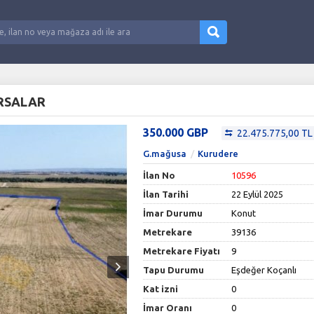
ARSALAR
350.000 GBP
22.475.775,00 TL
G.mağusa
Kurudere
İlan No
10596
İlan Tarihi
22 Eylül 2025
İmar Durumu
Konut
Metrekare
39136
Metrekare Fiyatı
9
Tapu Durumu
Eşdeğer Koçanlı
Kat izni
0
İmar Oranı
0