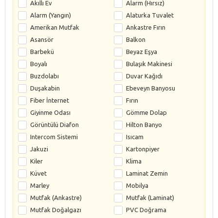
Akıllı Ev
Alarm (Hırsız)
Alarm (Yangın)
Alaturka Tuvalet
Amerikan Mutfak
Ankastre Fırın
Asansör
Balkon
Barbekü
Beyaz Eşya
Boyalı
Bulaşık Makinesi
Buzdolabı
Duvar Kağıdı
Duşakabin
Ebeveyn Banyosu
Fiber İnternet
Fırın
Giyinme Odası
Gömme Dolap
Görüntülü Diafon
Hilton Banyo
Intercom Sistemi
Isıcam
Jakuzi
Kartonpiyer
Kiler
Klima
Küvet
Laminat Zemin
Marley
Mobilya
Mutfak (Ankastre)
Mutfak (Laminat)
Mutfak Doğalgazı
PVC Doğrama