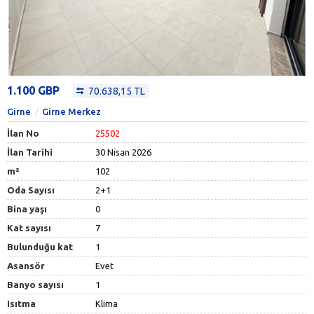
1.100 GBP
70.638,15 TL
Girne
Girne Merkez
İlan No
25502
İlan Tarihi
30 Nisan 2026
m²
102
Oda Sayısı
2+1
Bina yaşı
0
Kat sayısı
7
Bulunduğu kat
1
Asansör
Evet
Banyo sayısı
1
Isıtma
Klima