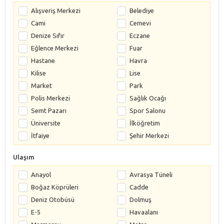
Alışveriş Merkezi
Belediye
Cami
Cemevi
Denize Sıfır
Eczane
Eğlence Merkezi
Fuar
Hastane
Havra
Kilise
Lise
Market
Park
Polis Merkezi
Sağlık Ocağı
Semt Pazarı
Spor Salonu
Üniversite
İlköğretim
İtfaiye
Şehir Merkezi
Ulaşım
Anayol
Avrasya Tüneli
Boğaz Köprüleri
Cadde
Deniz Otobüsü
Dolmuş
E-5
Havaalanı