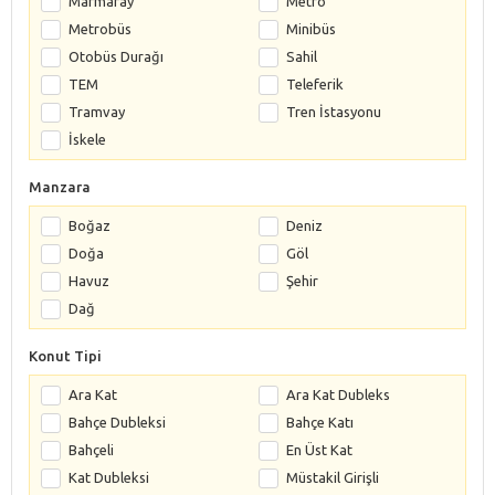
Marmaray
Metro
Metrobüs
Minibüs
Otobüs Durağı
Sahil
TEM
Teleferik
Tramvay
Tren İstasyonu
İskele
Manzara
Boğaz
Deniz
Doğa
Göl
Havuz
Şehir
Dağ
Konut Tipi
Ara Kat
Ara Kat Dubleks
Bahçe Dubleksi
Bahçe Katı
Bahçeli
En Üst Kat
Kat Dubleksi
Müstakil Girişli