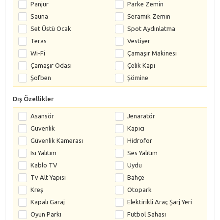
Panjur
Parke Zemin
Sauna
Seramik Zemin
Set Üstü Ocak
Spot Aydınlatma
Teras
Vestiyer
Wi-Fi
Çamaşır Makinesi
Çamaşır Odası
Çelik Kapı
Şofben
Şömine
Dış Özellikler
Asansör
Jenaratör
Güvenlik
Kapıcı
Güvenlik Kamerası
Hidrofor
Isı Yalıtım
Ses Yalıtım
Kablo TV
Uydu
Tv Alt Yapısı
Bahçe
Kreş
Otopark
Kapalı Garaj
Elektirikli Araç Şarj Yeri
Oyun Parkı
Futbol Sahası