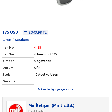
175 USD
8.343,98 TL
Girne
Karakum
İlan No
4428
İlan Tarihi
4 Temmuz 2025
Kimden
Mağazadan
Durum
Sıfır
Stok
10 Adet ve Üzeri
Garanti
İlan ile ilgili şikayetim var
Mir İletişim (Mir tic.ltd.)
Kayıt tarihi: