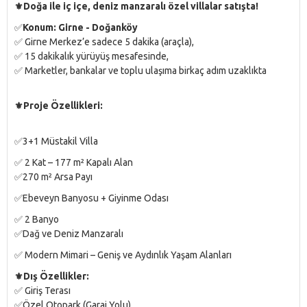
⚜️
Doğa ile iç içe, deniz manzaralı özel villalar satışta!
✅
Konum: Girne - Doğanköy
✅ Girne Merkez’e sadece 5 dakika (araçla),
✅ 15 dakikalık yürüyüş mesafesinde,
✅ Marketler, bankalar ve toplu ulaşıma birkaç adım uzaklıkta
⚜️
Proje Özellikleri:
✅3+1 Müstakil Villa
✅ 2 Kat – 177 m² Kapalı Alan
✅270 m² Arsa Payı
✅Ebeveyn Banyosu + Giyinme Odası
✅ 2 Banyo
✅Dağ ve Deniz Manzaralı
✅ Modern Mimari – Geniş ve Aydınlık Yaşam Alanları
⚜️
Dış Özellikler:
✅ Giriş Terası
✅Özel Otopark (Garaj Yolu)