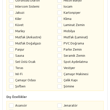
Görüntülü Diafon
Hilton Banyo
Intercom Sistemi
Isıcam
Jakuzi
Kartonpiyer
Kiler
Klima
Küvet
Laminat Zemin
Marley
Mobilya
Mutfak (Ankastre)
Mutfak (Laminat)
Mutfak Doğalgazı
PVC Doğrama
Panjur
Parke Zemin
Sauna
Seramik Zemin
Set Üstü Ocak
Spot Aydınlatma
Teras
Vestiyer
Wi-Fi
Çamaşır Makinesi
Çamaşır Odası
Çelik Kapı
Şofben
Şömine
Dış Özellikler
Asansör
Jenaratör