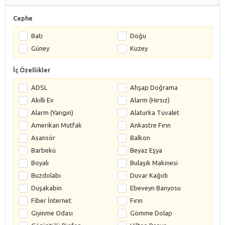
Cephe
Batı
Doğu
Güney
Kuzey
İç Özellikler
ADSL
Ahşap Doğrama
Akıllı Ev
Alarm (Hırsız)
Alarm (Yangın)
Alaturka Tuvalet
Amerikan Mutfak
Ankastre Fırın
Asansör
Balkon
Barbekü
Beyaz Eşya
Boyalı
Bulaşık Makinesi
Buzdolabı
Duvar Kağıdı
Duşakabin
Ebeveyn Banyosu
Fiber İnternet
Fırın
Giyinme Odası
Gömme Dolap