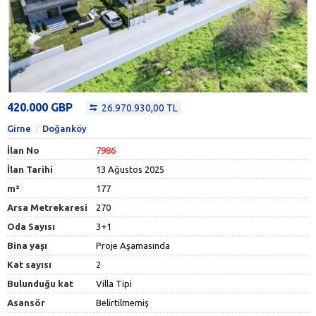
420.000 GBP
26.970.930,00 TL
Girne
Doğanköy
İlan No
7986
İlan Tarihi
13 Ağustos 2025
m²
177
Arsa Metrekaresi
270
Oda Sayısı
3+1
Bina yaşı
Proje Aşamasında
Kat sayısı
2
Bulunduğu kat
Villa Tipi
Asansör
Belirtilmemiş