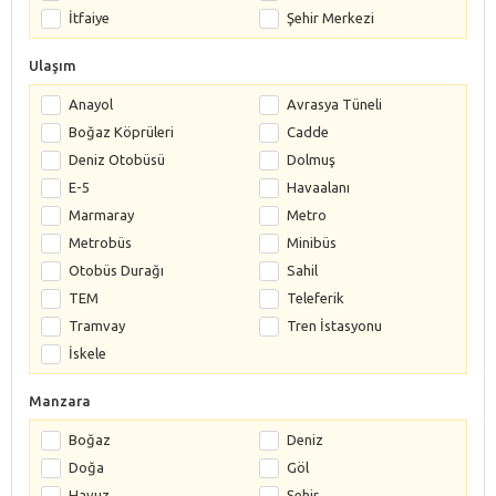
İtfaiye
Şehir Merkezi
Ulaşım
Anayol
Avrasya Tüneli
Boğaz Köprüleri
Cadde
Deniz Otobüsü
Dolmuş
E-5
Havaalanı
Marmaray
Metro
Metrobüs
Minibüs
Otobüs Durağı
Sahil
TEM
Teleferik
Tramvay
Tren İstasyonu
İskele
Manzara
Boğaz
Deniz
Doğa
Göl
Havuz
Şehir