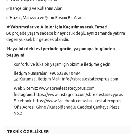
✅Bahçe Girişi ve Kullanım Alanı
✅Huzur, Manzara ve Şehir Erişimi Bir Arada!
⚜️
Yatırımcılar ve Aileler İçin Kaçırılmayacak Fırsat!
Bu projede yaşam sadece bir ayrıcalık değil, aynı zamanda yatırım
değeri yüksek bir gelecek planıdır.
Hayalinizdeki evi yerinde görün, yaşamaya bugünden
başlayın!
konforlu ve lüks bir yaşam için bizimle iletişime geçin.
İletişim Numaraları: +905338610484
✉️ Kurumsal İletişim Maili: info@sbrealestatecyprus.com
Web Sitemiz: www.sbrealestatecyprus.com
İnstagram: https://www.instagram.com/sbrealestatecyprus
Facebook: https://www.facebook.com/sbrealestatecyprus
Ofis Adresi: Girne / Karaoğlanoğlu Caddesi Çankaya Plaza
No.2
TEKNİK ÖZELLİKLER